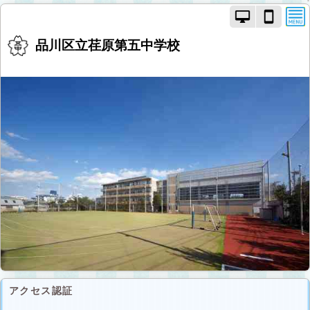
PC
ス
モ
マ
ー
ー
品川区立荏原第五中学校
ド
ト
で
フ
画
ォ
面
ン
を
モ
切
ー
り
ド
替
で
え
画
面
を
切
り
替
え
アクセス認証