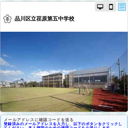
PC
ス
モ
マ
ー
ー
品川区立荏原第五中学校
ド
ト
で
フ
画
ォ
面
ン
を
モ
切
ー
り
ド
替
で
え
画
面
を
切
り
替
え
メールアドレスに確認コードを送る
登録済みのメールアドレスを入力し、以下のボタンをクリックし
てください。本人確認のための確認コードをお送りします。