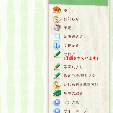
ホーム
お知らせ
予定
治癒連絡票
学校紹介
ブログ
[保護されています]
学園だより
教育目標/経営方針
いじめ防止基本方針
鳥屋の紹介
リンク集
サイトマップ