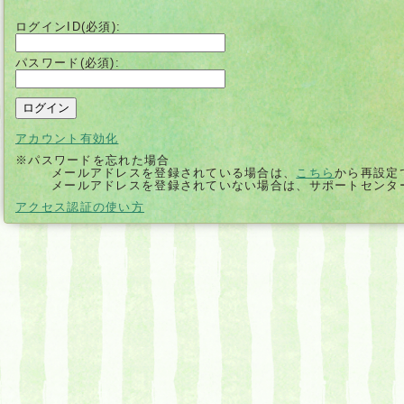
ログインID(必須):
パスワード(必須):
アカウント有効化
※パスワードを忘れた場合
メールアドレスを登録されている場合は、
こちら
から再設定
メールアドレスを登録されていない場合は、サポートセンタ
別
アクセス認証の使い方
ウ
ィ
ン
ド
ウ
で
開
く