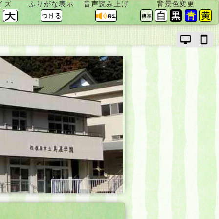
イズ
ふりがな表示
音声読み上げ
背景色変更
PC
ス
モ
マ
ー
ー
ド
ト
で
フ
画
ォ
面
ン
を
モ
切
ー
り
ド
替
で
え
画
面
を
切
り
替
え