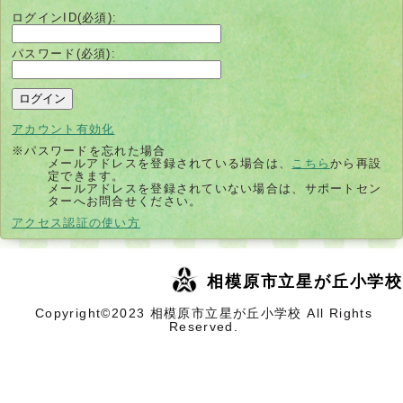
ログインID(必須):
パスワード(必須):
アカウント有効化
※パスワードを忘れた場合
メールアドレスを登録されている場合は、
こちら
から再設
定できます。
メールアドレスを登録されていない場合は、サポートセン
ターへお問合せください。
別
アクセス認証の使い方
ウ
ィ
ン
ド
相模原市立星が丘小学校
ウ
で
開
Copyright©2023 相模原市立星が丘小学校 All Rights
く
Reserved.