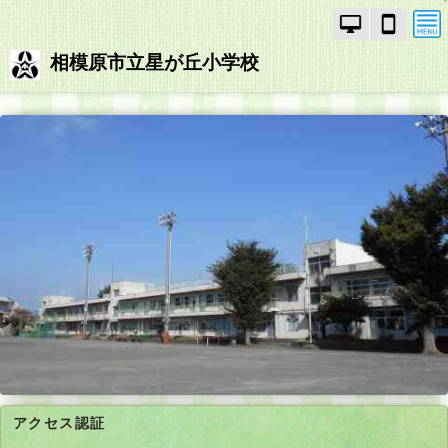
PC
ス
モ
マ
ー
ー
相模原市立星が丘小学校
ド
ト
で
フ
画
ォ
面
ン
を
モ
切
ー
り
ド
替
で
え
画
面
を
切
り
替
え
アクセス認証