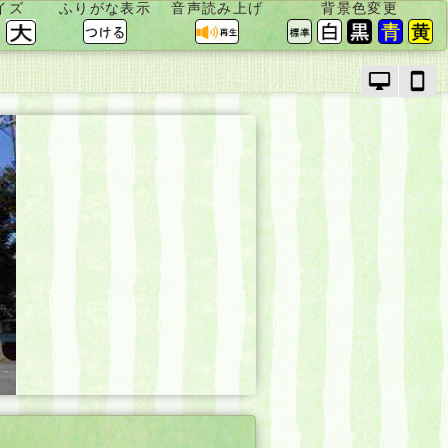
イズ
ふりがな表示
音声読み上げ
背景色変更
PC
ス
モ
マ
ー
ー
ド
ト
で
フ
画
ォ
面
ン
を
モ
切
ー
り
ド
替
で
え
画
面
を
切
り
替
え