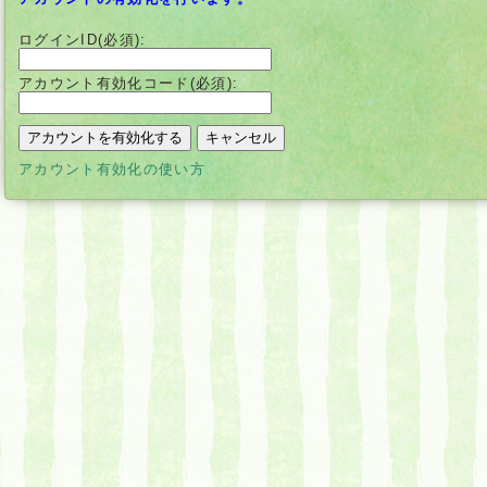
ログインID(必須):
アカウント有効化コード(必須):
別
アカウント有効化の使い方
ウ
ィ
ン
ド
ウ
で
開
く