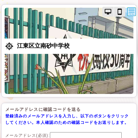
PC
ス
モ
マ
ー
ー
ド
ト
で
フ
画
ォ
江東区立南砂中学校
面
ン
を
モ
切
ー
り
ド
替
で
え
画
面
を
切
り
メールアドレスに確認コードを送る
替
登録済みのメールアドレスを入力し、以下のボタンをクリック
え
してください。本人確認のための確認コードをお送りします。
メールアドレス(必須):