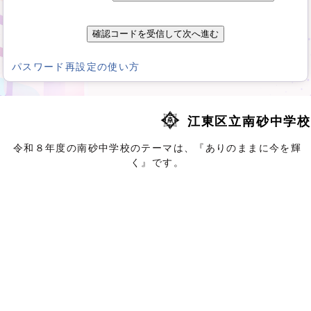
別
パスワード再設定の使い方
ウ
ィ
ン
江東区立南砂中学校
ド
ウ
令和８年度の南砂中学校のテーマは、『ありのままに今を輝
で
く』です。
開
く