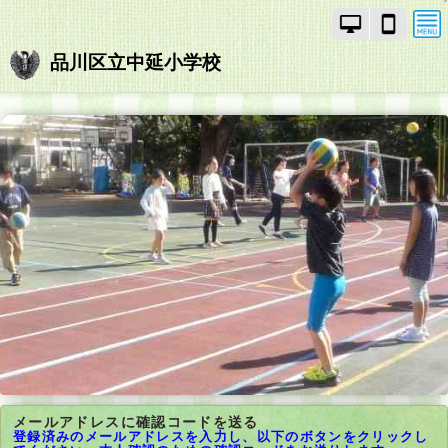
PC
ス
モ
マ
ー
ー
品川区立中延小学校
ド
ト
で
フ
画
ォ
面
ン
を
モ
切
ー
り
ド
替
で
え
画
面
を
切
り
替
え
メールアドレスに確認コードを送る
登録済みのメールアドレスを入力し、以下のボタンをクリックし