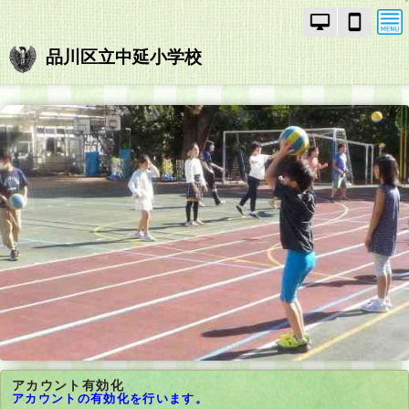
PC
ス
モ
マ
ー
ー
品川区立中延小学校
ド
ト
で
フ
画
ォ
面
ン
を
モ
切
ー
り
ド
替
で
え
画
面
を
切
り
替
え
アカウント有効化
アカウントの有効化を行います。