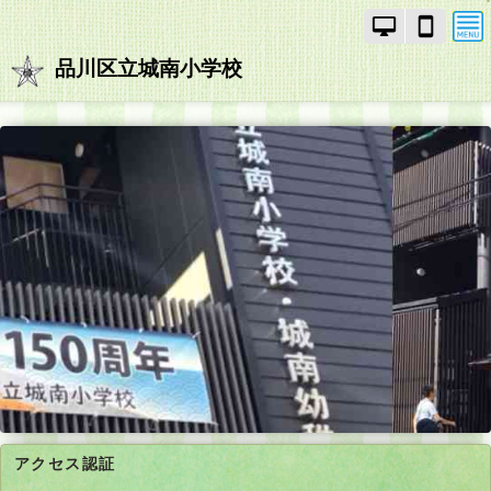
PC
ス
モ
マ
ー
ー
品川区立城南小学校
ド
ト
で
フ
画
ォ
面
ン
を
モ
切
ー
り
ド
替
で
え
画
面
を
切
り
替
え
アクセス認証