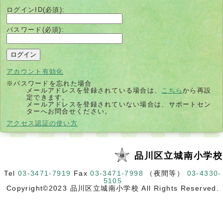
ログインID(必須):
パスワード(必須):
アカウント有効化
※パスワードを忘れた場合
メールアドレスを登録されている場合は、
こちら
から再設
定できます。
メールアドレスを登録されていない場合は、サポートセン
ターへお問合せください。
別
アクセス認証の使い方
ウ
ィ
ン
ド
品川区立城南小学校
ウ
で
開
Tel
03-3471-7919
Fax
03-3471-7998
（夜間等）
03-4330-
く
5105
Copyright©2023 品川区立城南小学校 All Rights Reserved.