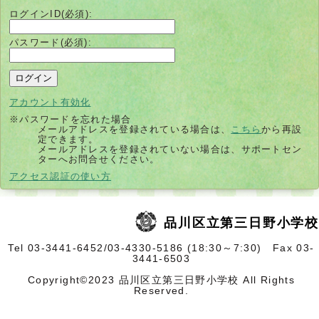
ログインID(必須):
パスワード(必須):
アカウント有効化
※パスワードを忘れた場合
メールアドレスを登録されている場合は、
こちら
から再設
定できます。
メールアドレスを登録されていない場合は、サポートセン
ターへお問合せください。
別
アクセス認証の使い方
ウ
ィ
ン
ド
品川区立第三日野小学校
ウ
で
開
Tel
03-3441-6452/03-4330-5186 (18:30～7:30) Fax
03-
く
3441-6503
Copyright©2023 品川区立第三日野小学校 All Rights
Reserved.