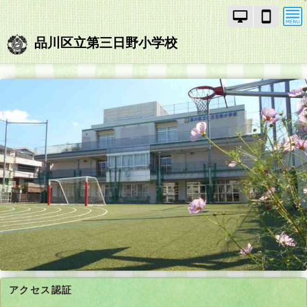
PC
ス
モ
マ
ー
ー
品川区立第三日野小学校
ド
ト
で
フ
画
ォ
面
ン
を
モ
切
ー
り
ド
替
で
え
画
面
を
切
り
替
え
アクセス認証