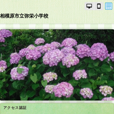
PC
ス
モ
マ
ー
ー
相模原市立弥栄小学校
ド
ト
で
フ
画
ォ
面
ン
を
モ
切
ー
り
ド
替
で
え
画
面
を
切
り
替
え
アクセス認証