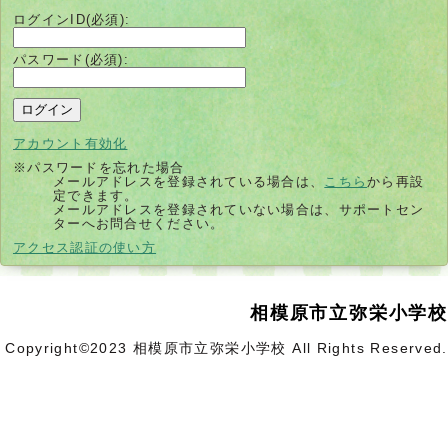
ログインID(必須):
パスワード(必須):
アカウント有効化
※パスワードを忘れた場合
メールアドレスを登録されている場合は、
こちら
から再設
定できます。
メールアドレスを登録されていない場合は、サポートセン
ターへお問合せください。
別
アクセス認証の使い方
ウ
ィ
ン
ド
相模原市立弥栄小学校
ウ
で
開
Copyright©2023 相模原市立弥栄小学校 All Rights Reserved.
く