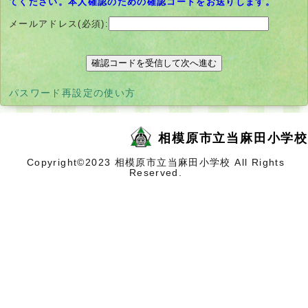
てください。本人確認のための確認コードをお送りします。
メールアドレス(必須):
別
パスワード再設定の使い方
ウ
ィ
ン
ド
相模原市立当麻田小学校
ウ
で
開
Copyright©2023 相模原市立当麻田小学校 All Rights
く
Reserved.