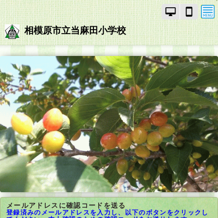
PC
ス
モ
マ
ー
ー
相模原市立当麻田小学校
ド
ト
で
フ
画
ォ
面
ン
を
モ
切
ー
り
ド
替
で
え
画
面
を
切
り
替
え
メールアドレスに確認コードを送る
登録済みのメールアドレスを入力し、以下のボタンをクリックし