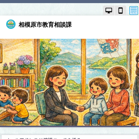
PC
ス
モ
マ
ー
ー
ド
ト
相模原市教育相談課
で
フ
画
ォ
面
ン
を
モ
切
ー
り
ド
替
で
え
画
面
を
切
り
替
え