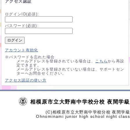
アクセス認証
ログインID(必須):
パスワード(必須):
アカウント有効化
※パスワードを忘れた場合
メールアドレスを登録されている場合は、
こちら
から再設
定できます。
メールアドレスを登録されていない場合は、サポートセン
ターへお問合せください。
別
アクセス認証の使い方
ウ
ィ
ン
ド
ウ
相模原市立大野南中学校分校 夜間学級
で
開
(C)相模原市立大野南中学校分校 夜間学級
く
Ohnominami junior high school night class