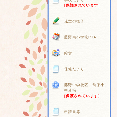
[保護されています]
児童の様子
藤野南小学校PTA
給食
保健だより
藤野中学校区 幼保小
中連携
[保護されています]
申請書等