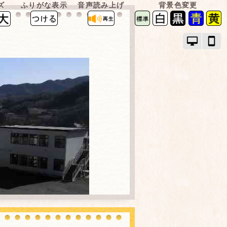
ズ
ふりがな表示
音声読み上げ
背景色変更
PC
ス
モ
マ
ー
ー
ド
ト
で
フ
画
ォ
面
ン
を
モ
切
ー
り
ド
替
で
え
画
面
を
切
り
替
え