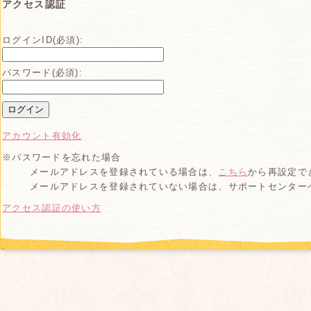
アクセス認証
ログインID(必須):
パスワード(必須):
アカウント有効化
※パスワードを忘れた場合
メールアドレスを登録されている場合は、
こちら
から再設定で
メールアドレスを登録されていない場合は、サポートセンター
別
アクセス認証の使い方
ウ
ィ
ン
ド
ウ
で
開