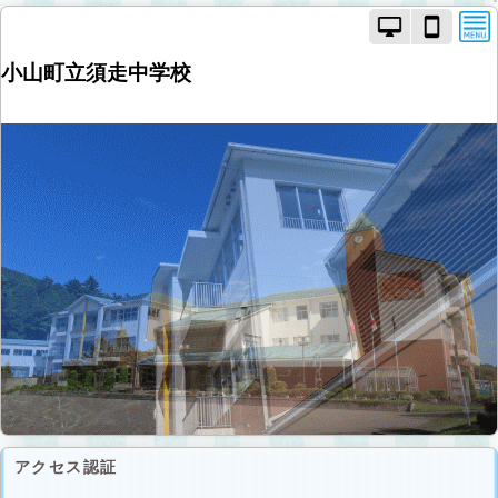
PC
ス
モ
マ
ー
ー
小山町立須走中学校
ド
ト
で
フ
画
ォ
面
ン
を
モ
切
ー
り
ド
替
で
え
画
面
を
切
り
替
え
アクセス認証