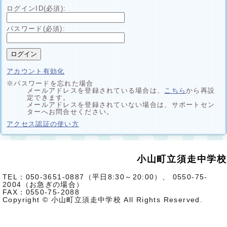
ログインID(必須):
パスワード(必須):
アカウント有効化
※パスワードを忘れた場合
メールアドレスを登録されている場合は、
こちら
から再設
定できます。
メールアドレスを登録されていない場合は、サポートセン
ターへお問合せください。
別
アクセス認証の使い方
ウ
ィ
ン
ド
小山町立須走中学校
ウ
で
開
TEL：050-3651-0887（平日8:30～20:00）、 0550-75-
く
2004（お急ぎの場合）
FAX：0550-75-2088
Copyright © 小山町立須走中学校 All Rights Reserved.