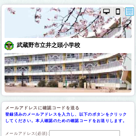
PC
ス
モ
マ
ー
ー
ド
ト
で
フ
画
ォ
武蔵野市立井之頭小学校
面
ン
を
モ
切
ー
り
ド
替
で
え
画
面
を
切
り
メールアドレスに確認コードを送る
替
登録済みのメールアドレスを入力し、以下のボタンをクリック
え
してください。本人確認のための確認コードをお送りします。
メールアドレス(必須):