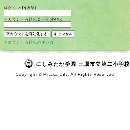
ログインID(必須):
アカウント有効化コード(必須):
別
アカウント有効化の使い方
ウ
ィ
ン
ド
ウ
にしみたか学園 三鷹市立第二小学校
で
開
Copyright © Mitaka City. All Rights Reserved.
く