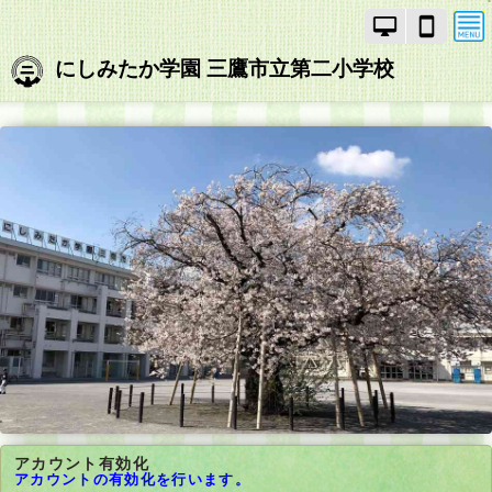
PC
ス
モ
マ
ー
ー
にしみたか学園 三鷹市立第二小学校
ド
ト
で
フ
画
ォ
面
ン
を
モ
切
ー
り
ド
替
で
え
画
面
を
切
り
替
え
アカウント有効化
アカウントの有効化を行います。