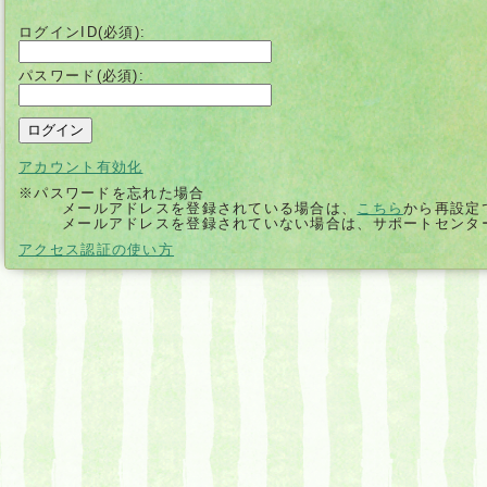
ログインID(必須):
パスワード(必須):
アカウント有効化
※パスワードを忘れた場合
メールアドレスを登録されている場合は、
こちら
から再設定
メールアドレスを登録されていない場合は、サポートセンタ
別
アクセス認証の使い方
ウ
ィ
ン
ド
ウ
で
開
く