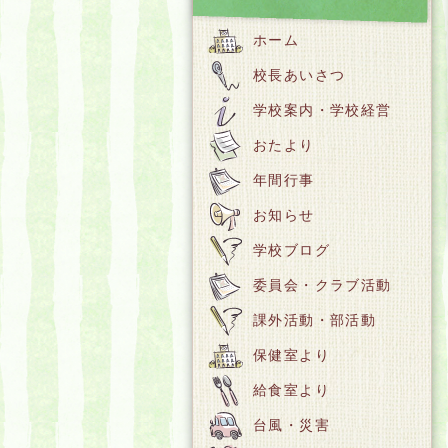
ホーム
校長あいさつ
学校案内・学校経営
おたより
年間行事
お知らせ
学校ブログ
委員会・クラブ活動
課外活動・部活動
保健室より
給食室より
台風・災害