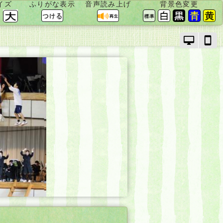
イズ
ふりがな表示
音声読み上げ
背景色変更
PC
ス
モ
マ
ー
ー
ド
ト
で
フ
画
ォ
面
ン
を
モ
切
ー
り
ド
替
で
え
画
面
を
切
り
替
え