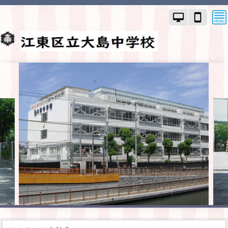
PC
ス
モ
マ
ー
ー
ド
ト
で
フ
画
ォ
面
ン
を
モ
切
ー
り
ド
替
で
え
画
面
を
切
り
替
え