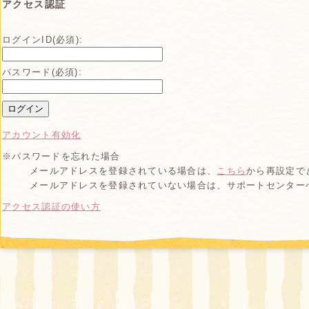
アクセス認証
ログインID(必須):
パスワード(必須):
アカウント有効化
※パスワードを忘れた場合
メールアドレスを登録されている場合は、
こちら
から再設定で
メールアドレスを登録されていない場合は、サポートセンター
別
アクセス認証の使い方
ウ
ィ
ン
ド
ウ
で
開