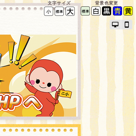
文字サイズ
背景色変更
PC
ス
モ
マ
ー
ー
ド
ト
で
フ
画
ォ
面
ン
を
モ
切
ー
り
ド
替
で
え
画
面
を
切
り
替
え