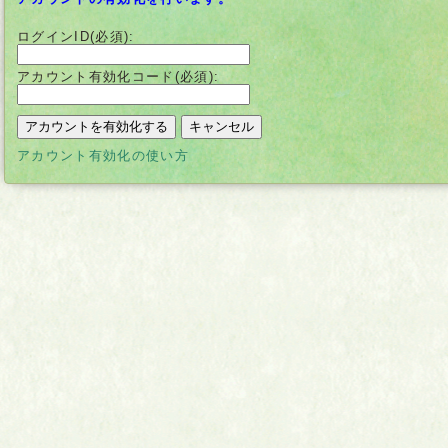
ログインID(必須):
アカウント有効化コード(必須):
別
アカウント有効化の使い方
ウ
ィ
ン
ド
ウ
で
開
く