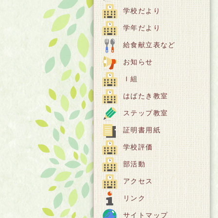
学校だより
学年だより
給食献立表など
お知らせ
Ｉ組
はばたき教室
ステップ教室
証明書用紙
学校評価
部活動
アクセス
リンク
サイトマップ