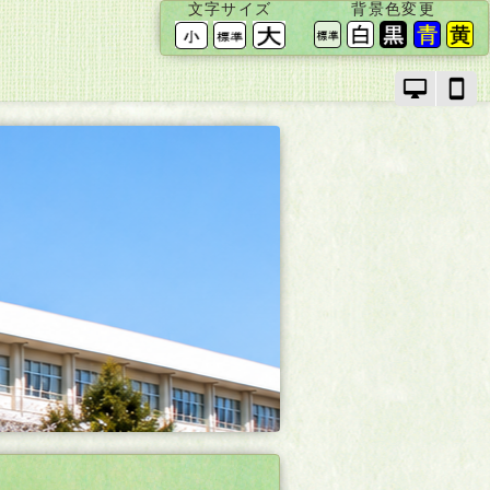
文字サイズ
背景色変更
PC
ス
モ
マ
ー
ー
ド
ト
で
フ
画
ォ
面
ン
を
モ
切
ー
り
ド
替
で
え
画
面
を
切
り
替
え