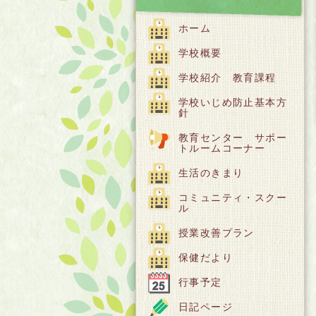
ホーム
学校概要
学校紹介 教育課程
学校いじめ防止基本方
針
教育センター サポー
トルームコーナー
生活のきまり
コミュニティ・スクー
ル
授業改善プラン
保健だより
行事予定
日記ページ